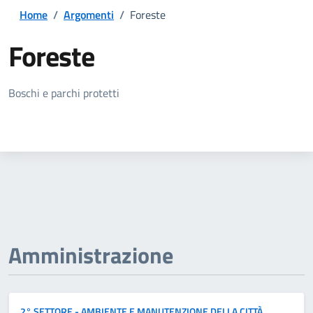
Home
/
Argomenti
/
Foreste
Foreste
Dettagli della notizia
Boschi e parchi protetti
Amministrazione
2° SETTORE - AMBIENTE E MANUTENZIONE DELLA CITTÀ