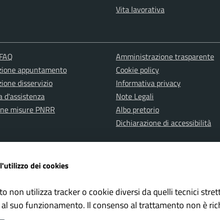
Vita lavorativa
 FAQ
Amministrazione trasparente
zione appuntamento
Cookie policy
ione disservizio
Informativa privacy
a d'assistenza
Note Legali
one misure PNRR
Albo pretorio
Dichiarazione di accessibilità
l'utilizzo dei cookies
to non utilizza tracker o cookie diversi da quelli tecnici str
ervata Polizia Locale
Whistleblowing – Segnalazioni il
 al suo funzionamento. Il consenso al trattamento non è ric