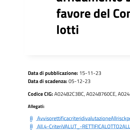
favore del Co
lotti
Data di pubblicazione:
15-11-23
Data di scadenza:
05-12-23
Codice CIG:
A02482C3BC, A0248760CE, A024
Allegati:
AvvisorettificacriteridivalutazioneAllrisck
All.4-CriteriVALUT_-RETTIFICALOTTO2ALL