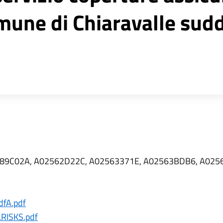
mune di Chiaravalle sudd
89C02A, A02562D22C, A02563371E, A02563BDB6, A025
pdfA.pdf
RISKS.pdf