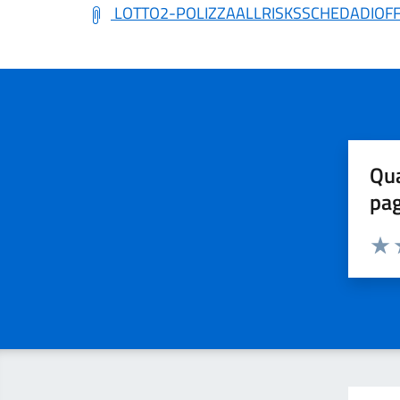
LOTTO2-POLIZZAALLRISKSSCHEDADIOFF
Qua
pa
Valuta 
Valut
V