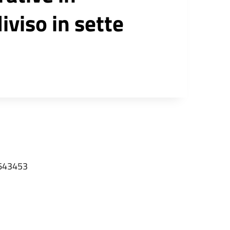
iviso in sette
643453