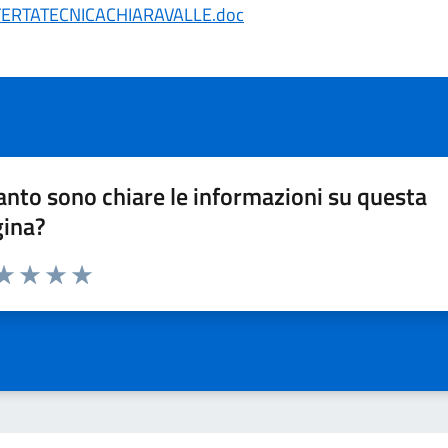
ERTATECNICACHIARAVALLE.doc
nto sono chiare le informazioni su questa
gina?
da 1 a 5 stelle la pagina
a 1 stelle su 5
aluta 2 stelle su 5
Valuta 3 stelle su 5
Valuta 4 stelle su 5
Valuta 5 stelle su 5