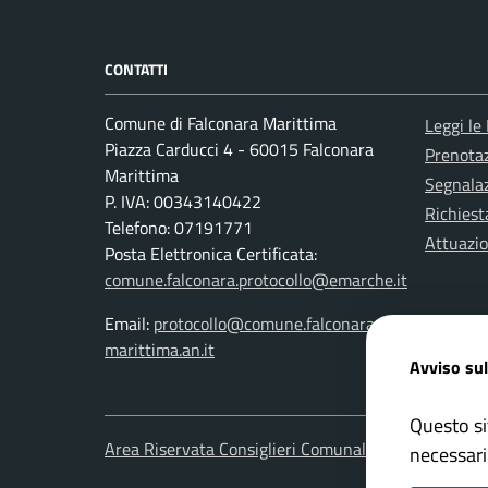
CONTATTI
Comune di Falconara Marittima
Leggi le
Piazza Carducci 4 - 60015 Falconara
Prenota
Marittima
Segnalaz
P. IVA: 00343140422
Richiest
Telefono: 07191771
Attuazi
Posta Elettronica Certificata:
comune.falconara.protocollo@emarche.it
Email:
protocollo@comune.falconara-
marittima.an.it
Avviso sul
Questo si
Area Riservata Consiglieri Comunali
Area Ris
necessari