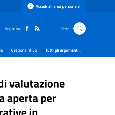
Accedi all'area personale
Faceboook
RSS
Seguici su
Cerca
le
Gestione rifiuti
Tutti gli argomenti...
 di valutazione
ra aperta per
rative in