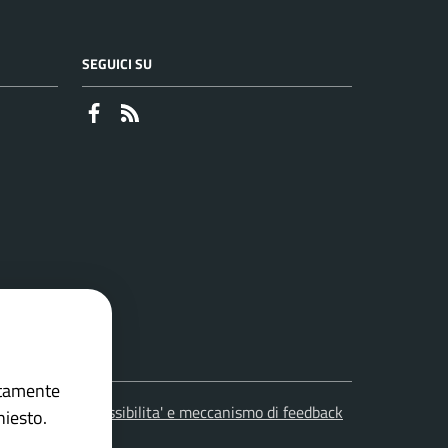
SEGUICI SU
Faceboook
RSS
ettamente
leciti
Accessibilita' e meccanismo di feedback
hiesto.