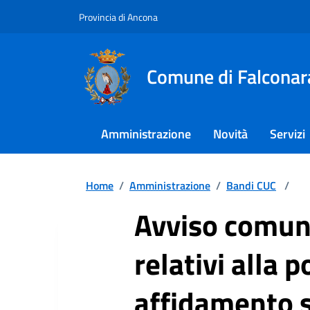
Provincia di Ancona
Comune di Falconar
Amministrazione
Novità
Servizi
Home
/
Amministrazione
/
Bandi CUC
/
Avviso comunic
relativi alla 
affidamento s