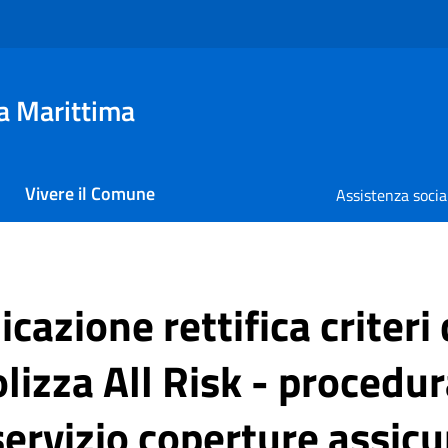
a Marittima
Vivere il Comune
Assistenza socia
azione rettifica criteri
polizza All Risk - procedu
ervizio coperture assicu