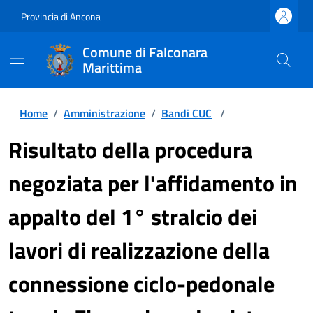
Provincia di Ancona
Comune di Falconara
Marittima
Home
/
Amministrazione
/
Bandi CUC
/
Risultato della procedura
negoziata per l'affidamento in
appalto del 1° stralcio dei
lavori di realizzazione della
connessione ciclo-pedonale