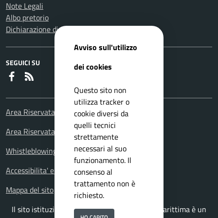
Note Legali
Albo pretorio
Dichiarazione di accessibilità
Avviso sull'utilizzo
SEGUICI SU
dei cookies
Faceboook
RSS
Questo sito non
utilizza tracker o
Area Riservata Consiglieri Comunali
cookie diversi da
quelli tecnici
Area Riservata Polizia Locale
strettamente
necessari al suo
Whistleblowing – Segnalazioni illeciti
funzionamento. Il
Accessibilita' e meccanismo di feedback
consenso al
trattamento non è
Mappa del sito
richiesto.
Il sito istituzionale del Comune di Falconara Marittima è un
HO CAPITO