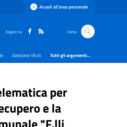
Accedi all'area personale
Faceboook
RSS
Seguici su
Cerca
le
Gestione rifiuti
Tutti gli argomenti...
elematica per
recupero e la
munale "F.lli