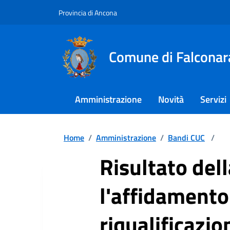
Provincia di Ancona
Comune di Falconar
Amministrazione
Novità
Servizi
Home
/
Amministrazione
/
Bandi CUC
/
Risultato del
l'affidamento 
riqualificazio