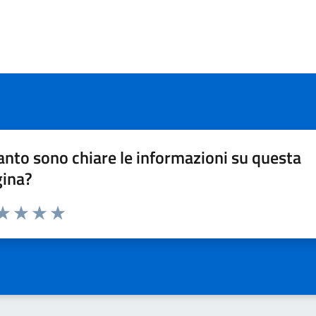
nto sono chiare le informazioni su questa
gina?
da 1 a 5 stelle la pagina
a 1 stelle su 5
aluta 2 stelle su 5
Valuta 3 stelle su 5
Valuta 4 stelle su 5
Valuta 5 stelle su 5