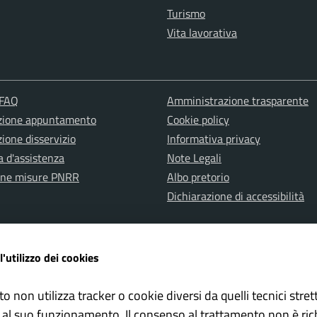
Turismo
Vita lavorativa
 FAQ
Amministrazione trasparente
zione appuntamento
Cookie policy
ione disservizio
Informativa privacy
a d'assistenza
Note Legali
one misure PNRR
Albo pretorio
Dichiarazione di accessibilità
l'utilizzo dei cookies
to non utilizza tracker o cookie diversi da quelli tecnici str
ervata Polizia Locale
Whistleblowing – Segnalazioni il
 al suo funzionamento. Il consenso al trattamento non è ric