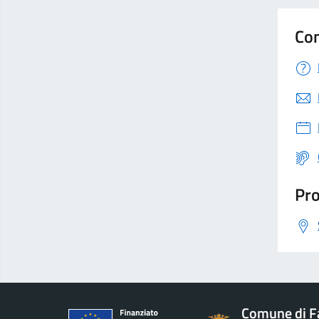
Con
Pro
Comune di F