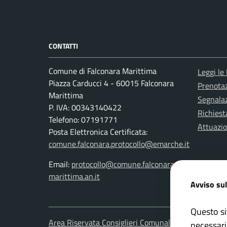
CONTATTI
Comune di Falconara Marittima
Leggi le
Piazza Carducci 4 - 60015 Falconara
Prenota
Marittima
Segnalaz
P. IVA: 00343140422
Richiest
Telefono: 07191771
Attuazi
Posta Elettronica Certificata:
comune.falconara.protocollo@emarche.it
Email:
protocollo@comune.falconara-
marittima.an.it
Avviso sul
Questo si
Area Riservata Consiglieri Comunali
Area Ris
necessari