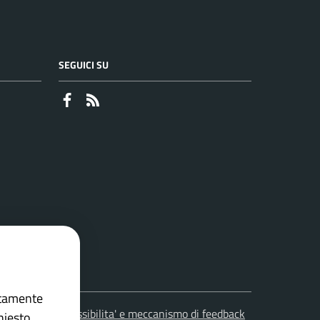
SEGUICI SU
Faceboook
RSS
ettamente
leciti
Accessibilita' e meccanismo di feedback
hiesto.