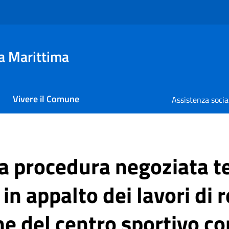
a Marittima
Vivere il Comune
Assistenza socia
la procedura negoziata t
in appalto dei lavori di 
ne del centro sportivo co