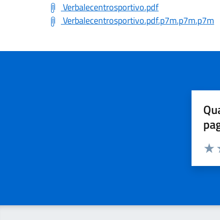
Verbalecentrosportivo.pdf
Verbalecentrosportivo.pdf.p7m.p7m.p7m
Qua
pa
Valuta 
Valut
V