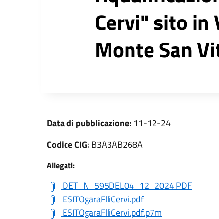
Cervi" sito in
Monte San Vi
Data di pubblicazione:
11-12-24
Codice CIG:
B3A3AB268A
Allegati:
DET_N_595DEL04_12_2024.PDF
ESITOgaraFlliCervi.pdf
ESITOgaraFlliCervi.pdf.p7m