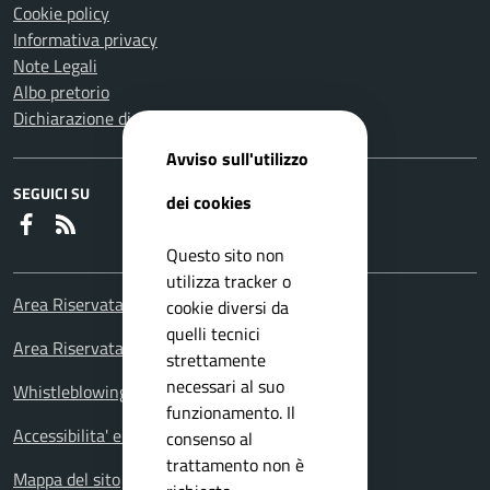
Cookie policy
Informativa privacy
Note Legali
Albo pretorio
Dichiarazione di accessibilità
Avviso sull'utilizzo
SEGUICI SU
dei cookies
Faceboook
RSS
Questo sito non
utilizza tracker o
Area Riservata Consiglieri Comunali
cookie diversi da
quelli tecnici
Area Riservata Polizia Locale
strettamente
necessari al suo
Whistleblowing – Segnalazioni illeciti
funzionamento. Il
Accessibilita' e meccanismo di feedback
consenso al
trattamento non è
Mappa del sito