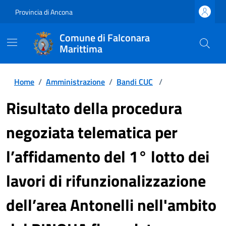
Provincia di Ancona
Comune di Falconara
Marittima
Home
/
Amministrazione
/
Bandi CUC
/
Risultato della procedura
negoziata telematica per
l’affidamento del 1° lotto dei
lavori di rifunzionalizzazione
dell’area Antonelli nell'ambito