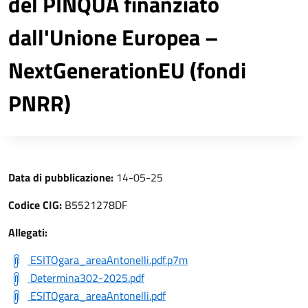
del PINQUA finanziato
dall'Unione Europea –
NextGenerationEU (fondi
PNRR)
Data di pubblicazione:
14-05-25
Codice CIG:
B5521278DF
Allegati:
ESITOgara_areaAntonelli.pdf.p7m
Determina302-2025.pdf
ESITOgara_areaAntonelli.pdf