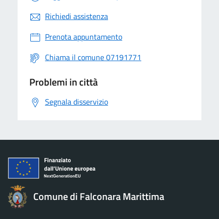
Richiedi assistenza
Prenota appuntamento
Chiama il comune 07191771
Problemi in città
Segnala disservizio
Comune di Falconara Marittima