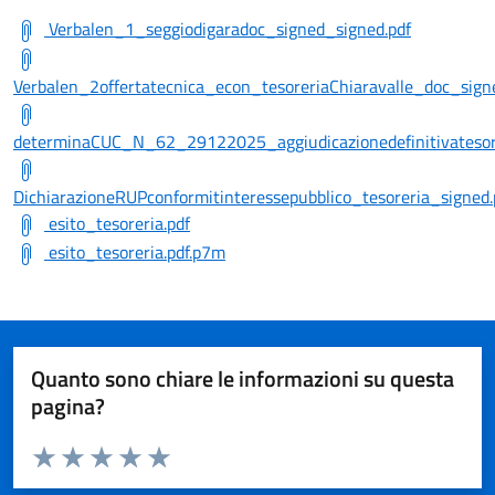
Verbalen_1_seggiodigaradoc_signed_signed.pdf
Verbalen_2offertatecnica_econ_tesoreriaChiaravalle_doc_sign
determinaCUC_N_62_29122025_aggiudicazionedefinitivatesore
DichiarazioneRUPconformitinteressepubblico_tesoreria_signed.
esito_tesoreria.pdf
esito_tesoreria.pdf.p7m
Quanto sono chiare le informazioni su questa
pagina?
Valuta da 1 a 5 stelle la pagina
Valuta 1 stelle su 5
Valuta 2 stelle su 5
Valuta 3 stelle su 5
Valuta 4 stelle su 5
Valuta 5 stelle su 5