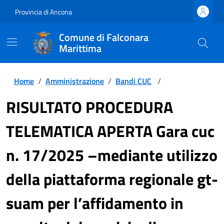
Provincia di Ancona
Comune di Falconara
Marittima
Home
/
Amministrazione
/
Bandi CUC
/
RISULTATO PROCEDURA
TELEMATICA APERTA Gara cuc
n. 17/2025 –mediante utilizzo
della piattaforma regionale gt-
suam per l’affidamento in