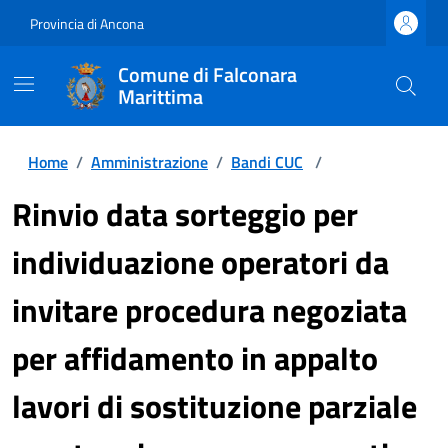
Provincia di Ancona
Comune di Falconara
Marittima
Home
/
Amministrazione
/
Bandi CUC
/
Rinvio data sorteggio per
individuazione operatori da
invitare procedura negoziata
per affidamento in appalto
lavori di sostituzione parziale