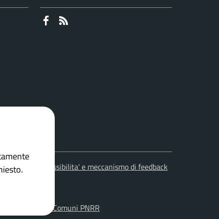
Faceboook
RSS
ettamente
leciti
Accessibilita' e meccanismo di feedback
hiesto.
on la
Soluzione Comuni PNRR