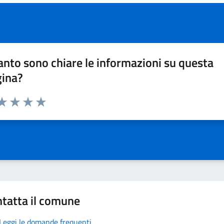
nto sono chiare le informazioni su questa
gina?
da 1 a 5 stelle la pagina
a 1 stelle su 5
aluta 2 stelle su 5
Valuta 3 stelle su 5
Valuta 4 stelle su 5
Valuta 5 stelle su 5
tatta il comune
Leggi le domande frequenti