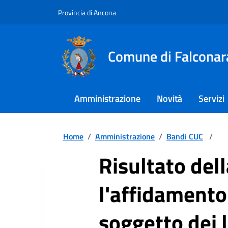
Provincia di Ancona
Comune di Falconar
Amministrazione
Novità
Servizi
Home
/
Amministrazione
/
Bandi CUC
/
Risultato del
l'affidamento
soggetto dei 