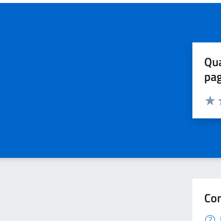
Qua
pa
Valuta 
Valut
V
Con