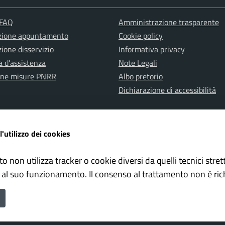
 FAQ
Amministrazione trasparente
zione appuntamento
Cookie policy
ione disservizio
Informativa privacy
a d'assistenza
Note Legali
one misure PNRR
Albo pretorio
Dichiarazione di accessibilità
l'utilizzo dei cookies
to non utilizza tracker o cookie diversi da quelli tecnici str
ervata Polizia Locale
Whistleblowing – Segnalazioni il
 al suo funzionamento. Il consenso al trattamento non è ric
ne di Falconara Marittima è un progetto realizzato da
ISWEB S.p.A.
c