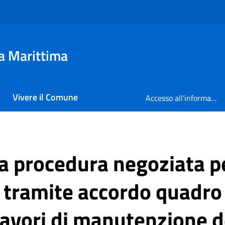
a Marittima
Vivere il Comune
Accesso all'informazione
la procedura negoziata p
 tramite accordo quadro
lavori di manutenzione d