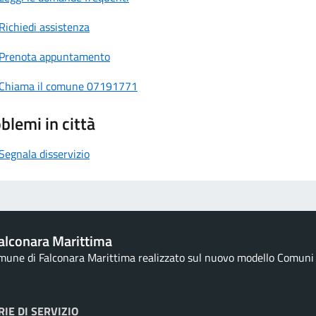
Richiedi assistenza
Prenota appuntamento
Chiama il comune 07191771
blemi in città
Segnala disservizio
alconara Marittima
omune di Falconara Marittima realizzato sul nuovo modello Comuni d
IE DI SERVIZIO