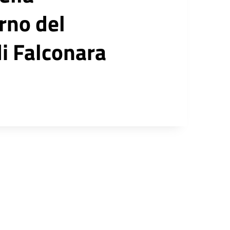
erno del
i Falconara