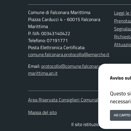
Comune di Falconara Marittima
Leggi le
Piazza Carducci 4 - 60015 Falconara
Prenota
Marittima
Segnalaz
P. IVA: 00343140422
Richiest
Telefono: 07191771
Attuazi
Posta Elettronica Certificata:
comune.falconara.protocollo@emarche.it
Email:
protocollo@comune.falconara-
marittima.an.it
Avviso sul
Questo si
Area Riservata Consiglieri Comunali
Area Ris
necessari
Mappa del sito
HO CAPITO
Il sito istituzionale del Comu