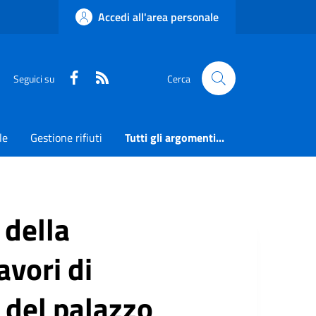
Accedi all'area personale
Faceboook
RSS
Seguici su
Cerca
le
Gestione rifiuti
Tutti gli argomenti...
 della
avori di
del palazzo