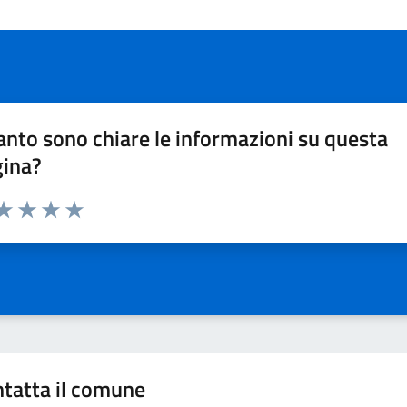
nto sono chiare le informazioni su questa
gina?
da 1 a 5 stelle la pagina
a 1 stelle su 5
aluta 2 stelle su 5
Valuta 3 stelle su 5
Valuta 4 stelle su 5
Valuta 5 stelle su 5
tatta il comune