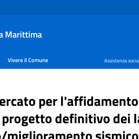
a Marittima
Vivere il Comune
Assistenza socia
ercato per l'affidamento
progetto definitivo dei l
miglioramento sismico 