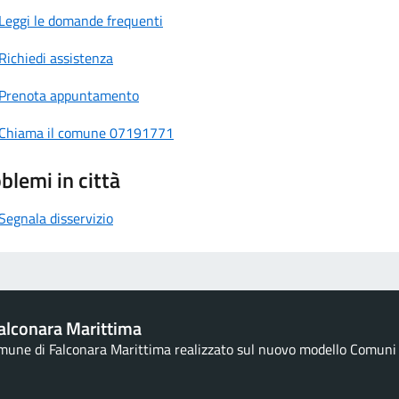
Leggi le domande frequenti
Richiedi assistenza
Prenota appuntamento
Chiama il comune 07191771
blemi in città
Segnala disservizio
alconara Marittima
omune di Falconara Marittima realizzato sul nuovo modello Comuni d