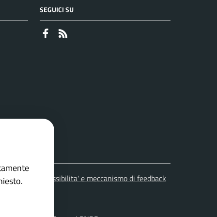
SEGUICI SU
Faceboook
RSS
ettamente
leciti
Accessibilita' e meccanismo di feedback
hiesto.