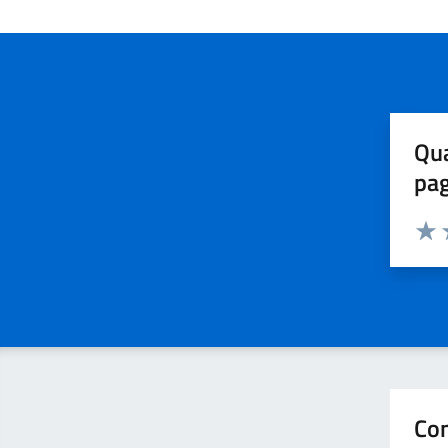
Qua
pa
Valuta 
Valut
V
Con