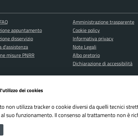
 FAQ
Amministrazione trasparente
zione appuntamento
Cookie policy
ione disservizio
Informativa privacy
a d'assistenza
Note Legali
one misure PNRR
Albo pretorio
Dichiarazione di accessibilità
l'utilizzo dei cookies
to non utilizza tracker o cookie diversi da quelli tecnici str
ervata Polizia Locale
Whistleblowing – Segnalazioni il
 al suo funzionamento. Il consenso al trattamento non è ric