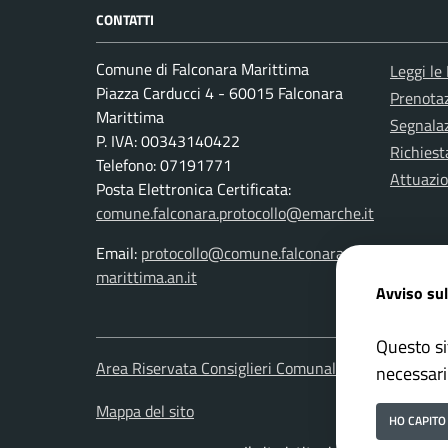
CONTATTI
Comune di Falconara Marittima
Leggi le
Piazza Carducci 4 - 60015 Falconara
Prenota
Marittima
Segnalaz
P. IVA: 00343140422
Richiest
Telefono: 07191771
Attuazi
Posta Elettronica Certificata:
comune.falconara.protocollo@emarche.it
Email:
protocollo@comune.falconara-
marittima.an.it
Avviso sul
Questo si
Area Riservata Consiglieri Comunali
Area Ris
necessari
Mappa del sito
HO CAPITO