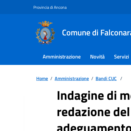
Provincia di Ancona
Comune di Falconar
Amministrazione
Novità
Servizi
Home
/
Amministrazione
/
Bandi CUC
/
Indagine di m
redazione del 
adeguamento/