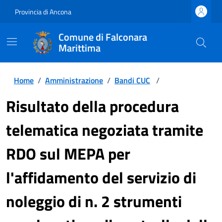
Provincia di Ancona
Comune di Falconara
Marittima
Home
/
Amministrazione
/
Bandi CUC
/
Risultato della procedura
telematica negoziata tramite
RDO sul MEPA per
l'affidamento del servizio di
noleggio di n. 2 strumenti