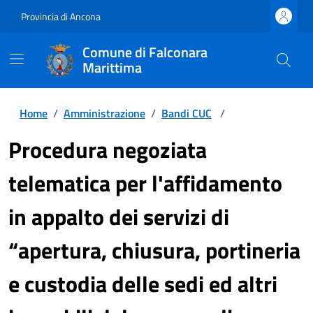
Provincia di Ancona
Comune di Falconara
Marittima
Home
/
Amministrazione
/
Bandi CUC
/
Procedura negoziata
telematica per l'affidamento
in appalto dei servizi di
“apertura, chiusura, portineria
e custodia delle sedi ed altri