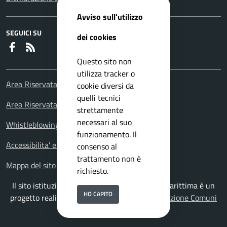
Avviso sull'utilizzo
SEGUICI SU
dei cookies
Faceboook
RSS
Questo sito non
utilizza tracker o
Area Riservata Consiglieri Comunali
cookie diversi da
quelli tecnici
Area Riservata Polizia Locale
strettamente
necessari al suo
Whistleblowing – Segnalazioni illeciti
funzionamento. Il
Accessibilita' e meccanismo di feedback
consenso al
trattamento non è
Mappa del sito
richiesto.
Il sito istituzionale del Comune di Falconara Marittima è un
HO CAPITO
progetto realizzato da
ISWEB S.p.A.
con la
Soluzione Comuni
PNRR