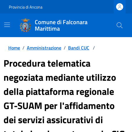
Provincia di Ancona
Comune di Falconara
Marittima
Home
/
Amministrazione
/
Bandi CUC
/
Procedura telematica
negoziata mediante utilizzo
della piattaforma regionale
GT-SUAM per l'affidamento
dei servizi assicurativi di