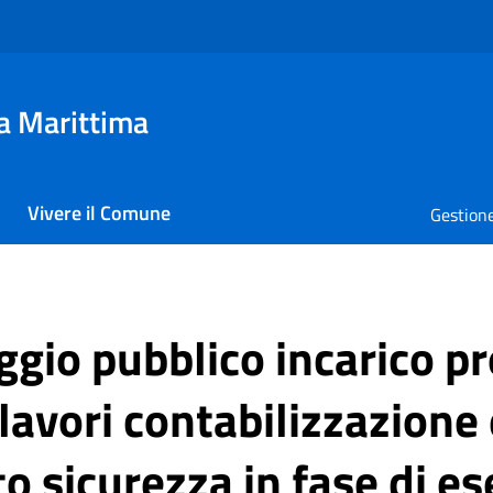
a Marittima
Vivere il Comune
Gestione
ggio pubblico incarico p
lavori contabilizzazione 
 sicurezza in fase di es