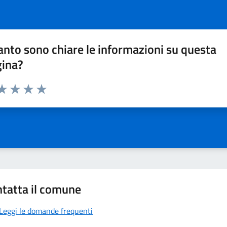
nto sono chiare le informazioni su questa
gina?
da 1 a 5 stelle la pagina
a 1 stelle su 5
aluta 2 stelle su 5
Valuta 3 stelle su 5
Valuta 4 stelle su 5
Valuta 5 stelle su 5
tatta il comune
Leggi le domande frequenti