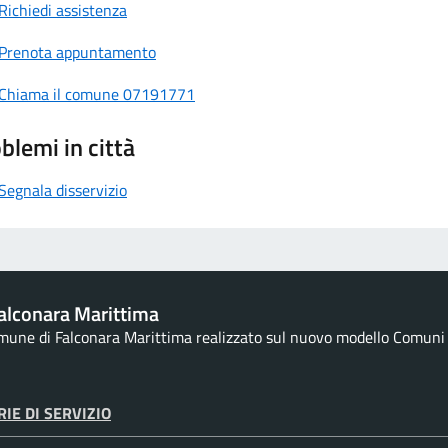
Richiedi assistenza
Prenota appuntamento
Chiama il comune 07191771
blemi in città
Segnala disservizio
alconara Marittima
omune di Falconara Marittima realizzato sul nuovo modello Comuni d
IE DI SERVIZIO