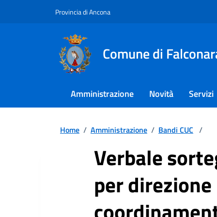
Provincia di Ancona
Comune di Falconar
Amministrazione
Novità
Servizi
Home
/
Amministrazione
/
Bandi CUC
/
Verbale sorte
per direzione 
coordinamento