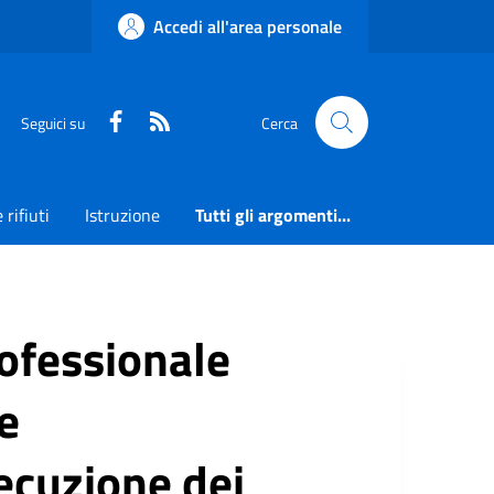
Accedi all'area personale
Faceboook
RSS
Seguici su
Cerca
 rifiuti
Istruzione
Tutti gli argomenti...
rofessionale
e
ecuzione dei