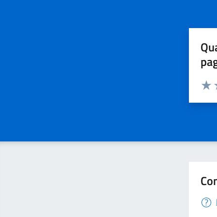
Qua
pa
Valuta 
Valut
V
Con