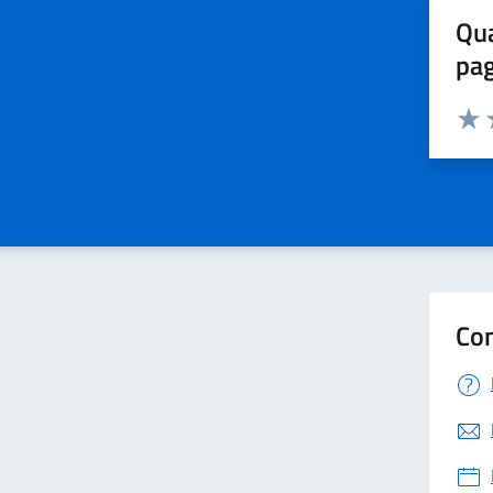
Qua
pa
Valuta 
Valut
V
Con