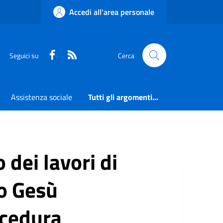
Accedi all'area personale
Faceboook
RSS
Seguici su
Cerca
Assistenza sociale
Tutti gli argomenti...
dei lavori di
to Gesù
ocedura