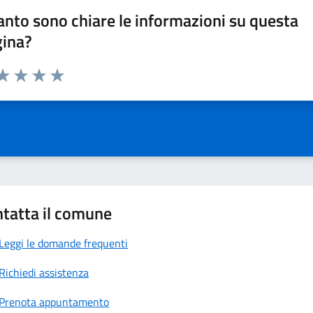
nto sono chiare le informazioni su questa
gina?
da 1 a 5 stelle la pagina
a 1 stelle su 5
aluta 2 stelle su 5
Valuta 3 stelle su 5
Valuta 4 stelle su 5
Valuta 5 stelle su 5
tatta il comune
Leggi le domande frequenti
Richiedi assistenza
Prenota appuntamento