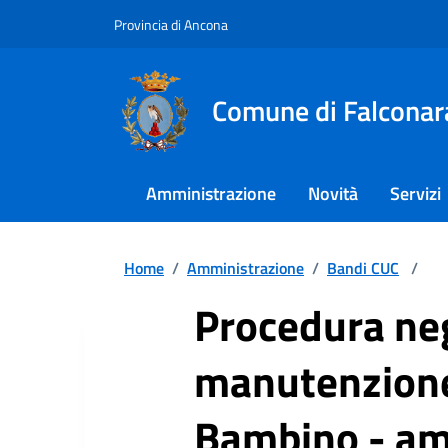
Provincia di Ancona
Comune di Falconar
Amministrazione
Novità
Servizi
Home
/
Amministrazione
/
Bandi CUC
/
Procedura neg
manutenzione 
Bambino - amm