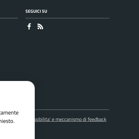
SEGUICI SU
Faceboook
RSS
ettamente
leciti
Accessibilita' e meccanismo di feedback
hiesto.