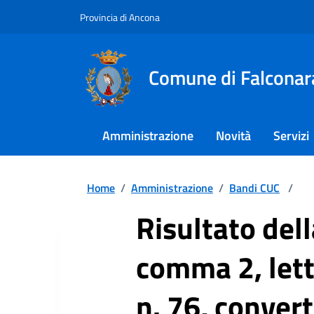
Provincia di Ancona
Comune di Falconar
Amministrazione
Novità
Servizi
Home
/
Amministrazione
/
Bandi CUC
/
Risultato dell
comma 2, lett
n. 76, conver