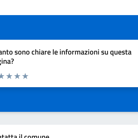
nto sono chiare le informazioni su questa
gina?
da 1 a 5 stelle la pagina
a 1 stelle su 5
aluta 2 stelle su 5
Valuta 3 stelle su 5
Valuta 4 stelle su 5
Valuta 5 stelle su 5
tatta il comune