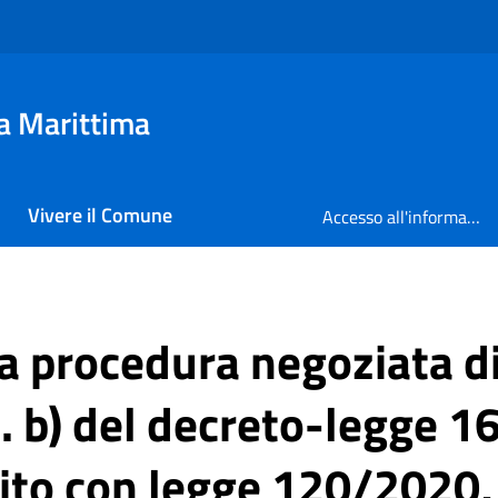
a Marittima
Vivere il Comune
Accesso all'informazione
a procedura negoziata di c
. b) del decreto-legge 16
tito con legge 120/2020,