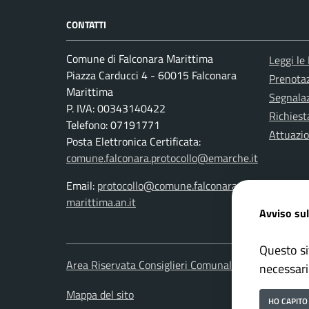
CONTATTI
Comune di Falconara Marittima
Leggi le
Piazza Carducci 4 - 60015 Falconara
Prenota
Marittima
Segnalaz
P. IVA: 00343140422
Richiest
Telefono: 07191771
Attuazi
Posta Elettronica Certificata:
comune.falconara.protocollo@emarche.it
Email:
protocollo@comune.falconara-
marittima.an.it
Avviso sul
Questo si
Area Riservata Consiglieri Comunali
Area Ris
necessari
Mappa del sito
HO CAPITO