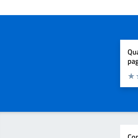
Qua
pa
Valuta 
Valut
V
Con