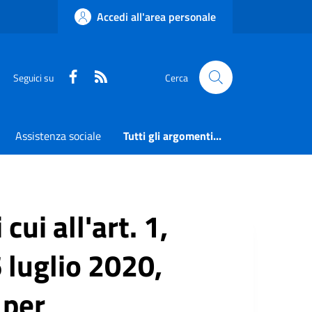
Accedi all'area personale
Faceboook
RSS
Seguici su
Cerca
Assistenza sociale
Tutti gli argomenti...
ui all'art. 1,
 luglio 2020,
 per