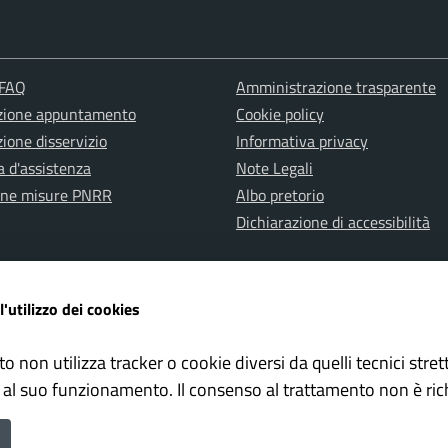
 FAQ
Amministrazione trasparente
zione appuntamento
Cookie policy
ione disservizio
Informativa privacy
a d'assistenza
Note Legali
one misure PNRR
Albo pretorio
Dichiarazione di accessibilità
l'utilizzo dei cookies
to non utilizza tracker o cookie diversi da quelli tecnici str
ervata Polizia Locale
Whistleblowing – Segnalazioni il
 al suo funzionamento. Il consenso al trattamento non è ric