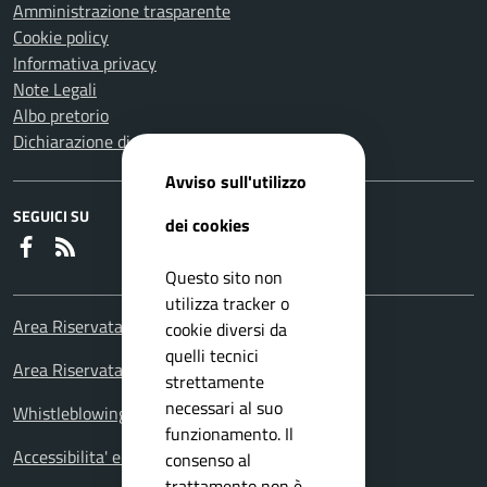
Amministrazione trasparente
Cookie policy
Informativa privacy
Note Legali
Albo pretorio
Dichiarazione di accessibilità
Avviso sull'utilizzo
SEGUICI SU
dei cookies
Faceboook
RSS
Questo sito non
utilizza tracker o
Area Riservata Consiglieri Comunali
cookie diversi da
quelli tecnici
Area Riservata Polizia Locale
strettamente
necessari al suo
Whistleblowing – Segnalazioni illeciti
funzionamento. Il
Accessibilita' e meccanismo di feedback
consenso al
trattamento non è