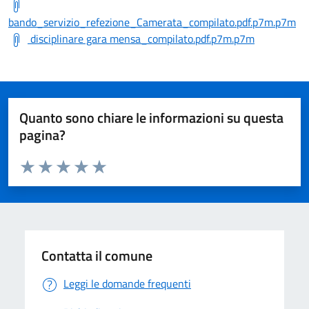
bando_servizio_refezione_Camerata_compilato.pdf.p7m.p7m
disciplinare gara mensa_compilato.pdf.p7m.p7m
Quanto sono chiare le informazioni su questa
pagina?
Valuta da 1 a 5 stelle la pagina
Valuta 1 stelle su 5
Valuta 2 stelle su 5
Valuta 3 stelle su 5
Valuta 4 stelle su 5
Valuta 5 stelle su 5
Contatta il comune
Leggi le domande frequenti