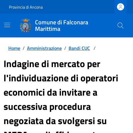
Provincia di Ancona
Comune di Falconara
Marittima
Home
/
Amministrazione
/
Bandi CUC
/
Indagine di mercato per
l'individuazione di operatori
economici da invitare a
successiva procedura
negoziata da svolgersi su