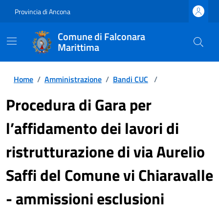
Provincia di Ancona
Comune di Falconara
Marittima
Home
/
Amministrazione
/
Bandi CUC
/
Procedura di Gara per
l’affidamento dei lavori di
ristrutturazione di via Aurelio
Saffi del Comune vi Chiaravalle
- ammissioni esclusioni