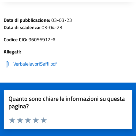
Data di pubblicazione:
03-03-23
Data di scadenza:
03-04-23
Codice CIG:
96056912FA
Allegati:
VerbalelavoriSaffi.pdf
Quanto sono chiare le informazioni su questa
pagina?
Valuta da 1 a 5 stelle la pagina
Valuta 1 stelle su 5
Valuta 2 stelle su 5
Valuta 3 stelle su 5
Valuta 4 stelle su 5
Valuta 5 stelle su 5