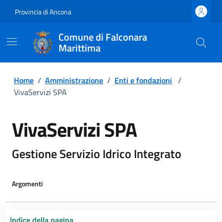
Provincia di Ancona
Comune di Falconara
Marittima
Home
/
Amministrazione
/
Enti e fondazioni
/
VivaServizi SPA
VivaServizi SPA
Gestione Servizio Idrico Integrato
Argomenti
Indice della pagina