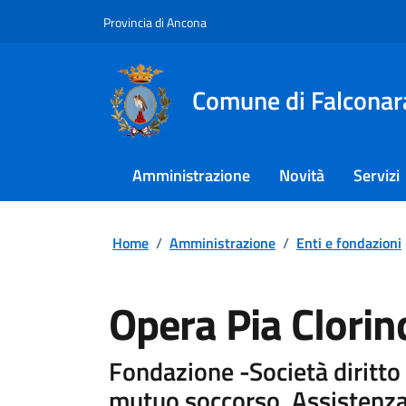
Provincia di Ancona
Comune di Falconar
Amministrazione
Novità
Servizi
Home
/
Amministrazione
/
Enti e fondazioni
Opera Pia Clorin
Fondazione -Società diritto 
mutuo soccorso. Assistenza 