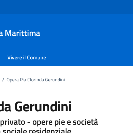
a Marittima
Vivere il Comune
/
Opera Pia Clorinda Gerundini
da Gerundini
privato - opere pie e società
sociale residenziale