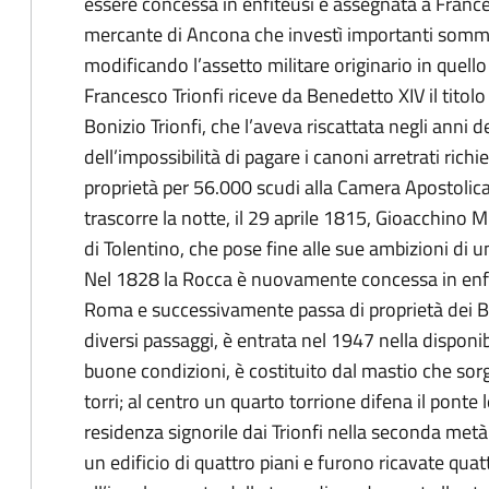
essere concessa in enfiteusi e assegnata a Franc
mercante di Ancona che investì importanti somme 
modificando l’assetto militare originario in quell
Francesco Trionfi riceve da Benedetto XIV il titol
Bonizio Trionfi, che l’aveva riscattata negli anni de
dell’impossibilità di pagare i canoni arretrati richi
proprietà per 56.000 scudi alla Camera Apostolica,
trascorre la notte, il 29 aprile 1815, Gioacchino M
di Tolentino, che pose fine alle sue ambizioni di un
Nel 1828 la Rocca è nuovamente concessa in enfit
Roma e successivamente passa di proprietà dei 
diversi passaggi, è entrata nel 1947 nella disponibil
buone condizioni, è costituito dal mastio che sor
torri; al centro un quarto torrione difena il pont
residenza signorile dai Trionfi nella seconda metà
un edificio di quattro piani e furono ricavate qua