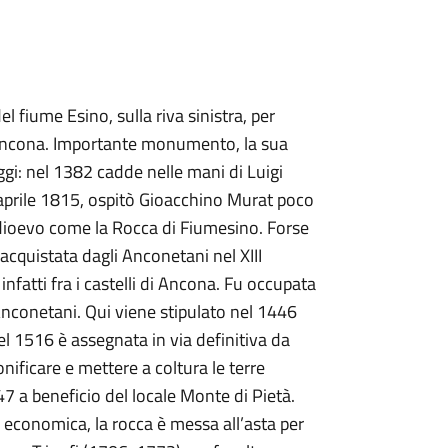
l fiume Esino, sulla riva sinistra, per
di Ancona. Importante monumento, la sua
ggi: nel 1382 cadde nelle mani di Luigi
9 aprile 1815, ospitò Gioacchino Murat poco
edioevo come la Rocca di Fiumesino. Forse
 acquistata dagli Anconetani nel XIII
infatti fra i castelli di Ancona. Fu occupata
 Anconetani. Qui viene stipulato nel 1446
el 1516 è assegnata in via definitiva da
nificare e mettere a coltura le terre
47 a beneficio del locale Monte di Pietà.
si economica, la rocca è messa all’asta per