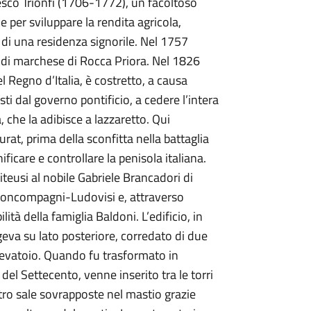
esco Trionfi (1706-1772), un facoltoso
per sviluppare la rendita agricola,
o di una residenza signorile. Nel 1757
o di marchese di Rocca Priora. Nel 1826
l Regno d’Italia, è costretto, a causa
esti dal governo pontificio, a cedere l’intera
 che la adibisce a lazzaretto. Qui
urat, prima della sconfitta nella battaglia
ificare e controllare la penisola italiana.
eusi al nobile Gabriele Brancadori di
Boncompagni-Ludovisi e, attraverso
ità della famiglia Baldoni. L’edificio, in
geva su lato posteriore, corredato di due
e levatoio. Quando fu trasformato in
 del Settecento, venne inserito tra le torri
ttro sale sovrapposte nel mastio grazie