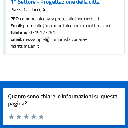
1° Settore - Progettazione della città
Piazza Carducci, 4
PEC
: comune.falconara.protocollo@emarche.it
Email
: protocollo@comune.falconara-marittima.an.it
Telefono
: 0719177251
Email
: mazzalupiel@comune.falconara-
marittima.an.it
Quanto sono chiare le informazioni su questa
pagina?
Valuta da 1 a 5 stelle la pagina
Valuta 1 stelle su 5
Valuta 2 stelle su 5
Valuta 3 stelle su 5
Valuta 4 stelle su 5
Valuta 5 stelle su 5