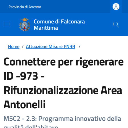
Provincia di Ancona
Comune di Falconara
Marittima
Home
/
Attuazione Misure PNRR
/
Connettere per rigenerare
ID -973 -
Rifunzionalizzazione Area
Antonelli
M5C2 - 2.3: Programma innovativo della
qualità dell'abitare