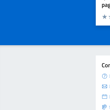
pa
Valuta 
Valut
V
Con