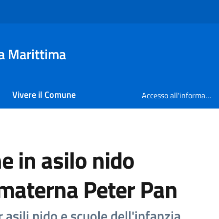
a Marittima
Vivere il Comune
Accesso all'informazione
e in asilo nido
 materna Peter Pan
asili nido e scuole dell'infanzia