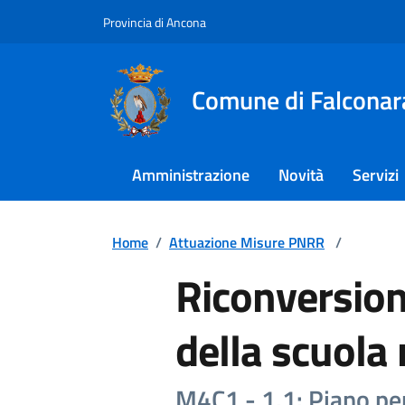
Provincia di Ancona
Comune di Falconar
Amministrazione
Novità
Servizi
Home
/
Attuazione Misure PNRR
/
Riconversion
della scuola
M4C1 - 1.1: Piano per 