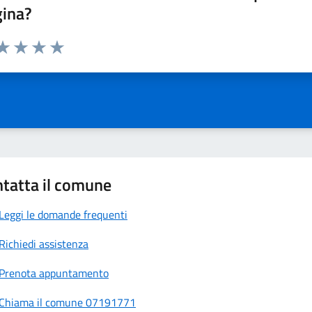
gina?
da 1 a 5 stelle la pagina
a 1 stelle su 5
aluta 2 stelle su 5
Valuta 3 stelle su 5
Valuta 4 stelle su 5
Valuta 5 stelle su 5
tatta il comune
Leggi le domande frequenti
Richiedi assistenza
Prenota appuntamento
Chiama il comune 07191771