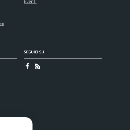
Eventi
oni
SEGUICI SU
Faceboook
RSS