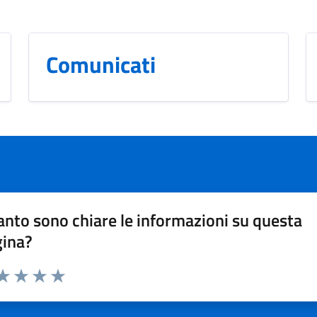
Comunicati
nto sono chiare le informazioni su questa
gina?
da 1 a 5 stelle la pagina
a 1 stelle su 5
aluta 2 stelle su 5
Valuta 3 stelle su 5
Valuta 4 stelle su 5
Valuta 5 stelle su 5