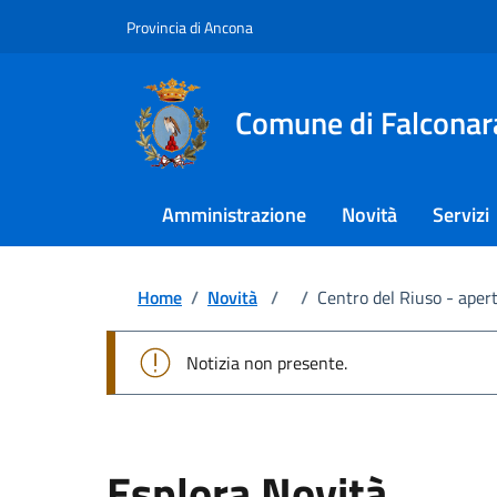
Provincia di Ancona
Comune di Falconar
Amministrazione
Novità
Servizi
Home
/
Novità
/
/
Centro del Riuso - apert
Notizia non presente.
Esplora Novità