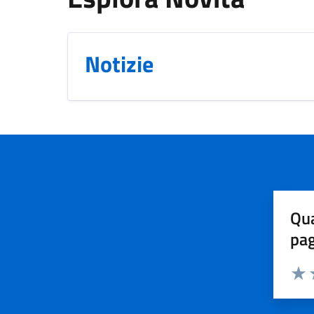
Notizie
Qua
pa
Valuta 
Valut
V