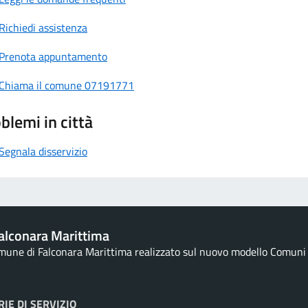
Richiedi assistenza
Prenota appuntamento
Chiama il comune 07191771
blemi in città
Segnala disservizio
alconara Marittima
omune di Falconara Marittima realizzato sul nuovo modello Comuni d
IE DI SERVIZIO