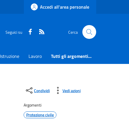
Accedi all'area personale
Faceboook
RSS
Seguici su
Cerca
Istruzione
Lavoro
Tutti gli argomenti...
Condividi
Vedi azioni
Argomenti
Protezione civile