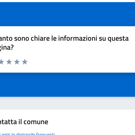
nto sono chiare le informazioni su questa
gina?
da 1 a 5 stelle la pagina
a 1 stelle su 5
aluta 2 stelle su 5
Valuta 3 stelle su 5
Valuta 4 stelle su 5
Valuta 5 stelle su 5
tatta il comune
Leggi le domande frequenti