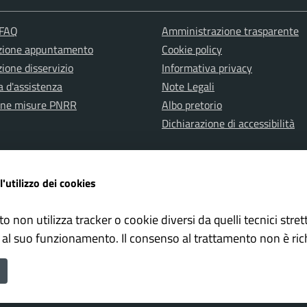
 FAQ
Amministrazione trasparente
zione appuntamento
Cookie policy
ione disservizio
Informativa privacy
a d'assistenza
Note Legali
one misure PNRR
Albo pretorio
Dichiarazione di accessibilità
l'utilizzo dei cookies
to non utilizza tracker o cookie diversi da quelli tecnici str
ervata Polizia Locale
Whistleblowing – Segnalazioni il
 al suo funzionamento. Il consenso al trattamento non è ric
ne di Falconara Marittima è un progetto realizzato da
ISWEB S.p.A.
c