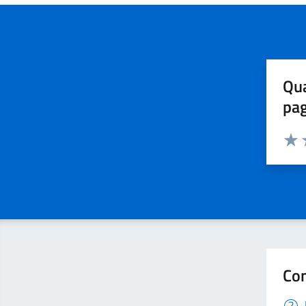
Qua
pa
Valuta 
Valut
V
Con