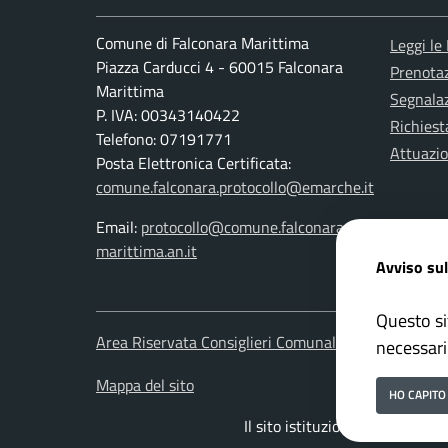
Comune di Falconara Marittima
Leggi le
Piazza Carducci 4 - 60015 Falconara
Prenota
Marittima
Segnalaz
P. IVA: 00343140422
Richiest
Telefono: 07191771
Attuazi
Posta Elettronica Certificata:
comune.falconara.protocollo@emarche.it
Email:
protocollo@comune.falconara-
marittima.an.it
Avviso sul
Questo si
Area Riservata Consiglieri Comunali
Area Ris
necessari
Mappa del sito
HO CAPITO
Il sito istituzionale del Comu