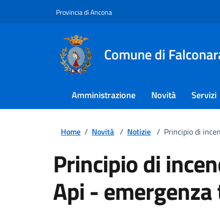
Provincia di Ancona
Comune di Falconar
Amministrazione
Novità
Servizi
Home
/
Novità
/
Notizie
/
Principio di ince
Principio di incen
Api - emergenza 