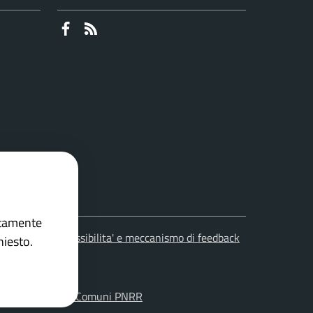
Faceboook
RSS
ettamente
leciti
Accessibilita' e meccanismo di feedback
hiesto.
on la
Soluzione Comuni PNRR