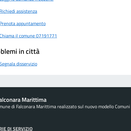
Richiedi assistenza
Prenota appuntamento
Chiama il comune 07191771
blemi in città
Segnala disservizio
alconara Marittima
omune di Falconara Marittima realizzato sul nuovo modello Comuni d
IE DI SERVIZIO