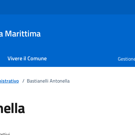
a Marittima
Vivere il Comune
Gestione
istrativo
/
Bastianelli Antonella
nella
ortivi