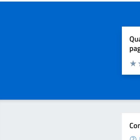
Qua
pa
Valuta 
Valut
V
Con