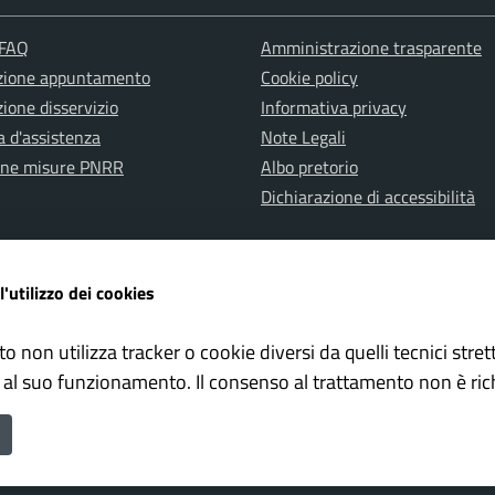
 FAQ
Amministrazione trasparente
zione appuntamento
Cookie policy
ione disservizio
Informativa privacy
a d'assistenza
Note Legali
one misure PNRR
Albo pretorio
Dichiarazione di accessibilità
l'utilizzo dei cookies
to non utilizza tracker o cookie diversi da quelli tecnici str
ervata Polizia Locale
Whistleblowing – Segnalazioni il
 al suo funzionamento. Il consenso al trattamento non è ric
ne di Falconara Marittima è un progetto realizzato da
ISWEB S.p.A.
c