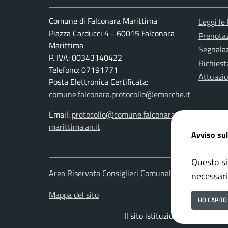
Comune di Falconara Marittima
Leggi le
Piazza Carducci 4 - 60015 Falconara
Prenota
Marittima
Segnalaz
P. IVA: 00343140422
Richiest
Telefono: 07191771
Attuazi
Posta Elettronica Certificata:
comune.falconara.protocollo@emarche.it
Email:
protocollo@comune.falconara-
marittima.an.it
Avviso sul
Questo si
Area Riservata Consiglieri Comunali
Area Ris
necessari
Mappa del sito
HO CAPITO
Il sito istituzionale del Comu