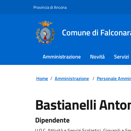
Provincia di Ancona
Comune di Falconar
Amministrazione
Novità
Servizi
Home
/
Amministrazione
/
Personale Ammin
Bastianelli Anto
Dipendente
U.O.C. Attività e Servizi Scolastici, Giovanili e Sp