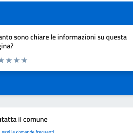
nto sono chiare le informazioni su questa
gina?
da 1 a 5 stelle la pagina
a 1 stelle su 5
aluta 2 stelle su 5
Valuta 3 stelle su 5
Valuta 4 stelle su 5
Valuta 5 stelle su 5
tatta il comune
Leggi le domande frequenti