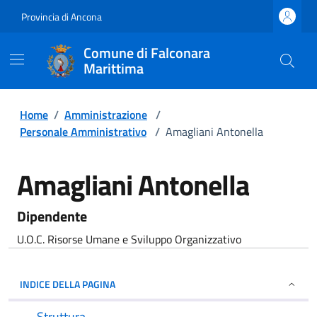
Provincia di Ancona
Comune di Falconara
Marittima
Home
/
Amministrazione
/
Personale Amministrativo
/
Amagliani Antonella
Amagliani Antonella
Dipendente
U.O.C. Risorse Umane e Sviluppo Organizzativo
INDICE DELLA PAGINA
Struttura