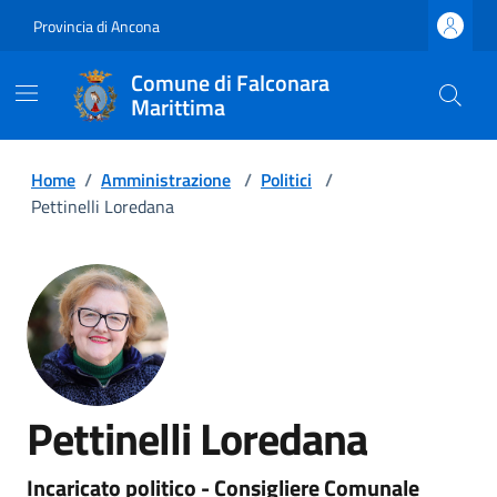
Provincia di Ancona
Comune di Falconara
Marittima
Home
/
Amministrazione
/
Politici
/
Pettinelli Loredana
Pettinelli Loredana
Incaricato politico - Consigliere Comunale