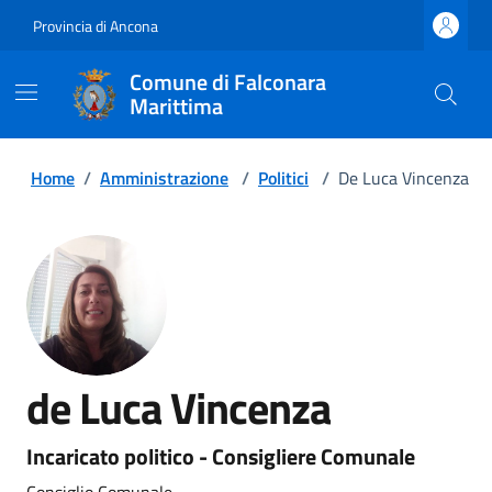
Provincia di Ancona
Comune di Falconara
Marittima
Home
/
Amministrazione
/
Politici
/
De Luca Vincenza
de Luca Vincenza
Incaricato politico - Consigliere Comunale