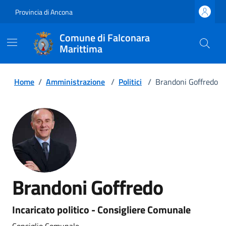
Provincia di Ancona
Comune di Falconara
Marittima
Home
/
Amministrazione
/
Politici
/
Brandoni Goffredo
Brandoni Goffredo
Incaricato politico - Consigliere Comunale