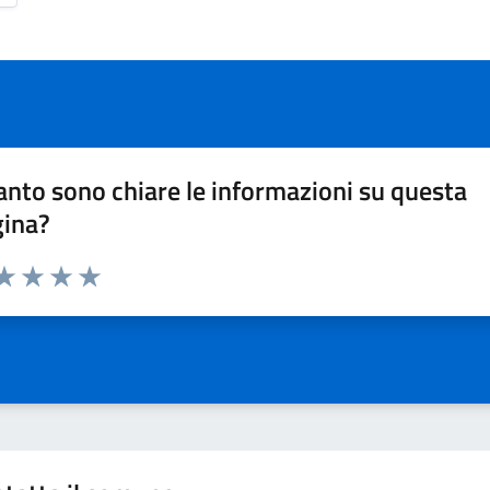
nto sono chiare le informazioni su questa
gina?
da 1 a 5 stelle la pagina
a 1 stelle su 5
aluta 2 stelle su 5
Valuta 3 stelle su 5
Valuta 4 stelle su 5
Valuta 5 stelle su 5