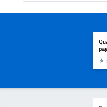
Qua
pa
Valuta 
Valut
V