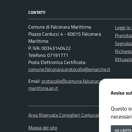
CONTATTI
Comune di Falconara Marittima
Leggi le
Piazza Carducci 4 - 60015 Falconara
Prenota
Marittima
Segnalaz
P. IVA: 00343140422
Richiest
Telefono: 07191771
Attuazi
Posta Elettronica Certificata:
comune.falconara.protocollo@emarche.it
Email:
protocollo@comune.falconara-
marittima.an.it
Avviso sul
Questo si
Area Riservata Consiglieri Comunali
Area Ris
necessari
Mappa del sito
HO CAPITO