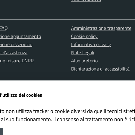
 FAQ
Amministrazione trasparente
zione appuntamento
Cookie policy
ione disservizio
Informativa privacy
a d'assistenza
Note Legali
one misure PNRR
Albo pretorio
Dichiarazione di accessibilità
l'utilizzo dei cookies
to non utilizza tracker o cookie diversi da quelli tecnici str
ervata Polizia Locale
Whistleblowing – Segnalazioni il
 al suo funzionamento. Il consenso al trattamento non è ric