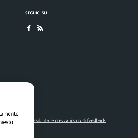
SEGUICI SU
Faceboook
RSS
ettamente
leciti
Accessibilita' e meccanismo di feedback
hiesto.