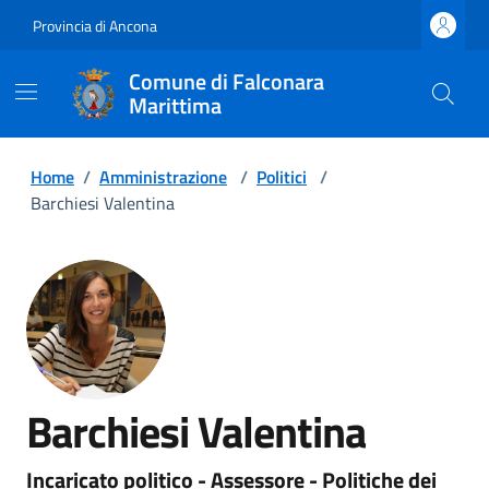
Provincia di Ancona
Comune di Falconara
Marittima
Home
/
Amministrazione
/
Politici
/
Barchiesi Valentina
Barchiesi Valentina
Incaricato politico - Assessore - Politiche dei