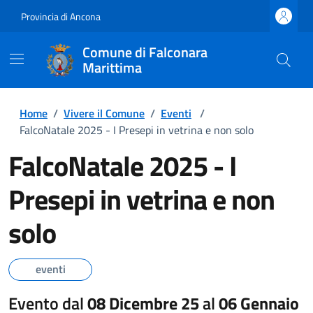
Provincia di Ancona
Comune di Falconara
Marittima
Home
/
Vivere il Comune
/
Eventi
/
FalcoNatale 2025 - I Presepi in vetrina e non solo
FalcoNatale 2025 - I
Presepi in vetrina e non
solo
eventi
Evento dal
08 Dicembre 25
al
06 Gennaio