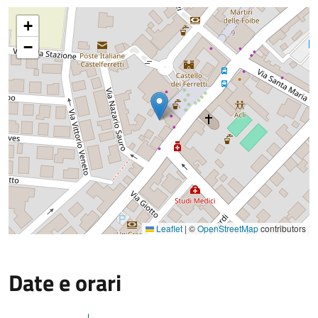
+
−
Leaflet
|
©
OpenStreetMap
contributors
Date e orari