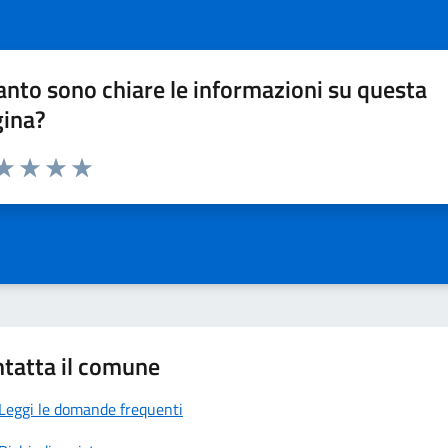
nto sono chiare le informazioni su questa
gina?
da 1 a 5 stelle la pagina
a 1 stelle su 5
aluta 2 stelle su 5
Valuta 3 stelle su 5
Valuta 4 stelle su 5
Valuta 5 stelle su 5
tatta il comune
Leggi le domande frequenti