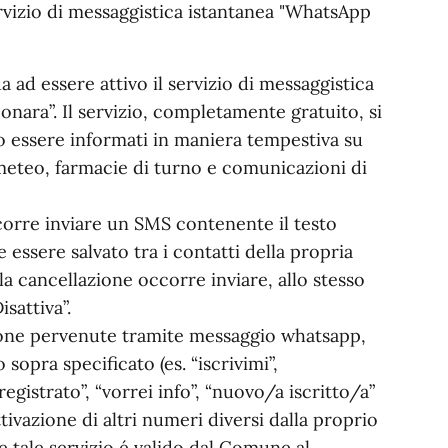
ervizio di messaggistica istantanea "WhatsApp
a ad essere attivo il servizio di messaggistica
ara”. Il servizio, completamente gratuito, si
ano essere informati in maniera tempestiva su
a meteo, farmacie di turno e comunicazioni di
ccorre inviare un SMS contenente il testo
essere salvato tra i contatti della propria
a cancellazione occorre inviare, allo stesso
sattiva”.
azione pervenute tramite messaggio whatsapp,
 sopra specificato (es. “iscrivimi”,
 registrato”, “vorrei info”, “nuovo/a iscritto/a”
ttivazione di altri numeri diversi dalla proprio
e tale servizio é valido dal Comune al