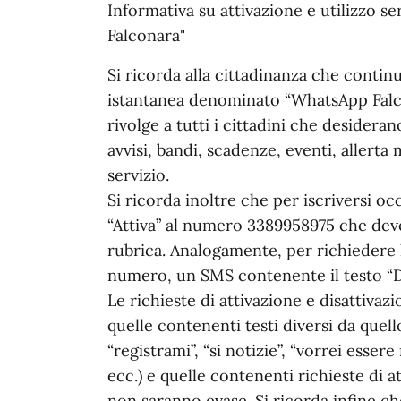
Informativa su attivazione e utilizzo s
Falconara"
Si ricorda alla cittadinanza che continu
istantanea denominato “WhatsApp Falcon
rivolge a tutti i cittadini che desider
avvisi, bandi, scadenze, eventi, allert
servizio.
Si ricorda inoltre che per iscriversi o
“Attiva” al numero 3389958975 che deve 
rubrica. Analogamente, per richiedere l
numero, un SMS contenente il testo “Di
Le richieste di attivazione e disattiv
quelle contenenti testi diversi da quello
“registrami”, “si notizie”, “vorrei essere
ecc.) e quelle contenenti richieste di a
non saranno evase. Si ricorda infine ch