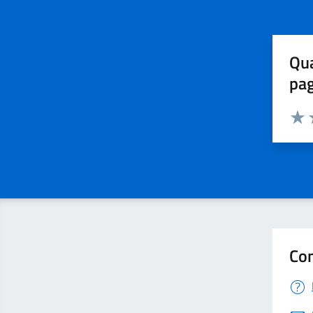
Qua
pa
Valuta 
Valut
V
Con