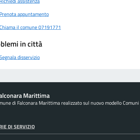
Richiedi assistenza
Prenota appuntamento
Chiama il comune 07191771
blemi in città
Segnala disservizio
alconara Marittima
omune di Falconara Marittima realizzato sul nuovo modello Comuni d
IE DI SERVIZIO