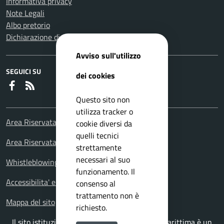
Informativa privacy
Note Legali
Albo pretorio
Dichiarazione di accessibilità
Avviso sull'utilizzo
SEGUICI SU
dei cookies
Faceboook
RSS
Questo sito non
utilizza tracker o
Area Riservata Consiglieri Comunali
cookie diversi da
quelli tecnici
Area Riservata Polizia Locale
strettamente
necessari al suo
Whistleblowing – Segnalazioni illeciti
funzionamento. Il
Accessibilita' e meccanismo di feedback
consenso al
trattamento non è
Mappa del sito
richiesto.
Il sito istituzionale del Comune di Falconara Marittima è un