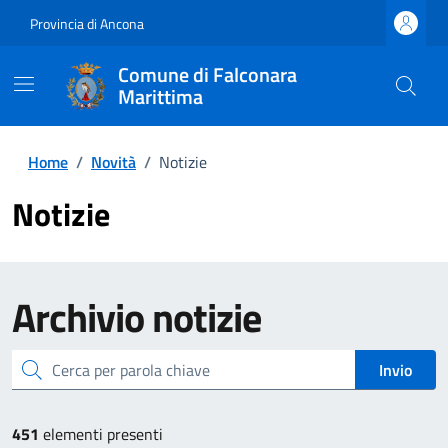
Provincia di Ancona
Comune di Falconara
Marittima
Home
/
Novità
/
Notizie
Notizie
Archivio
notizie
cerca
Invio
451
elementi presenti