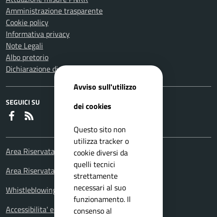
Amministrazione trasparente
Cookie policy
Informativa privacy
Note Legali
Albo pretorio
Dichiarazione di accessibilità
Avviso sull'utilizzo
SEGUICI SU
dei cookies
Faceboook
RSS
Questo sito non
utilizza tracker o
Area Riservata Consiglieri Comunali
cookie diversi da
quelli tecnici
Area Riservata Polizia Locale
strettamente
necessari al suo
Whistleblowing – Segnalazioni illeciti
funzionamento. Il
Accessibilita' e meccanismo di feedback
consenso al