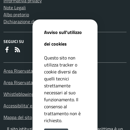
Informativa privacy
Note Legali
Albo pretorio
Dichiarazione di accessibilità
Avviso sull'utilizzo
SEGUICI SU
dei cookies
Faceboook
RSS
Questo sito non
utilizza tracker o
Area Riservata Consiglieri Comunali
cookie diversi da
quelli tecnici
Area Riservata Polizia Locale
strettamente
necessari al suo
Whistleblowing – Segnalazioni illeciti
funzionamento. Il
Accessibilita' e meccanismo di feedback
consenso al
trattamento non è
Mappa del sito
richiesto.
Il sito istituzionale del Comune di Falconara Marittima è un