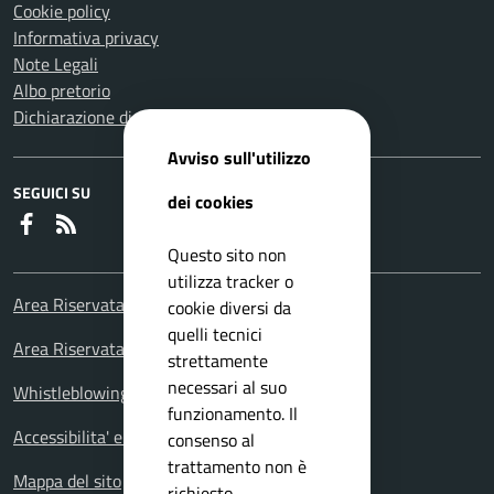
Cookie policy
Informativa privacy
Note Legali
Albo pretorio
Dichiarazione di accessibilità
Avviso sull'utilizzo
SEGUICI SU
dei cookies
Faceboook
RSS
Questo sito non
utilizza tracker o
Area Riservata Consiglieri Comunali
cookie diversi da
quelli tecnici
Area Riservata Polizia Locale
strettamente
necessari al suo
Whistleblowing – Segnalazioni illeciti
funzionamento. Il
Accessibilita' e meccanismo di feedback
consenso al
trattamento non è
Mappa del sito
richiesto.