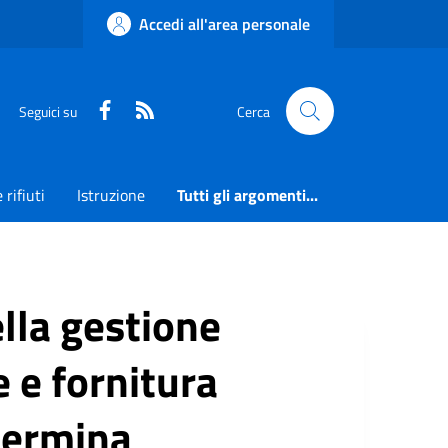
Accedi all'area personale
Faceboook
RSS
Seguici su
Cerca
 rifiuti
Istruzione
Tutti gli argomenti...
lla gestione
 e fornitura
termina