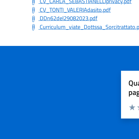
CV_CARLA_SEBASTIANELLIprivacy.pdf
CV_TONTI_VALERIAdasito.pdf
DDn62del29082023.pdf
Curriculum_viate_Dottssa_Sorcitrattato.
Qua
pa
Valuta 
Valut
V