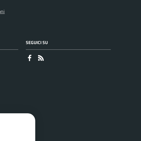
oni
SEGUICI SU
Faceboook
RSS