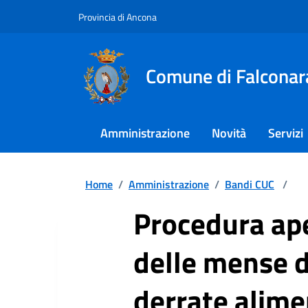
Provincia di Ancona
Comune di Falconar
Amministrazione
Novità
Servizi
Home
/
Amministrazione
/
Bandi CUC
/
Procedura ape
delle mense d
derrate alime