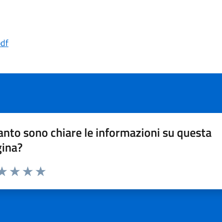
pdf
nto sono chiare le informazioni su questa
gina?
da 1 a 5 stelle la pagina
a 1 stelle su 5
aluta 2 stelle su 5
Valuta 3 stelle su 5
Valuta 4 stelle su 5
Valuta 5 stelle su 5