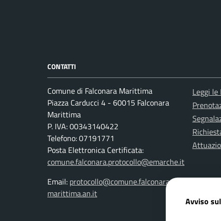
CONTATTI
Comune di Falconara Marittima
Leggi le
Piazza Carducci 4 - 60015 Falconara
Prenota
Marittima
Segnalaz
P. IVA: 00343140422
Richiest
Telefono: 07191771
Attuazi
Posta Elettronica Certificata:
comune.falconara.protocollo@emarche.it
Email:
protocollo@comune.falconara-
marittima.an.it
Avviso sul