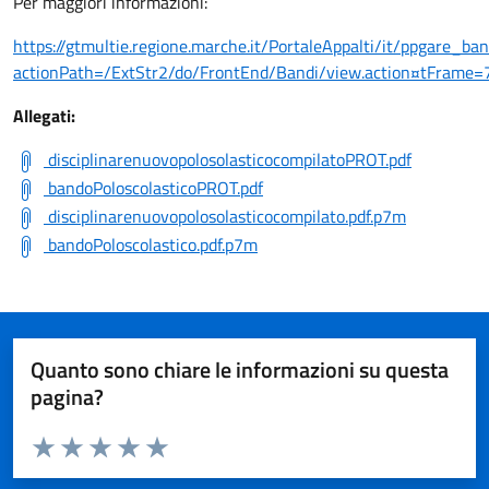
Per maggiori informazioni:
https://gtmultie.regione.marche.it/PortaleAppalti/it/ppgare_ban
actionPath=/ExtStr2/do/FrontEnd/Bandi/view.action¤tF
Allegati:
disciplinarenuovopolosolasticocompilatoPROT.pdf
bandoPoloscolasticoPROT.pdf
disciplinarenuovopolosolasticocompilato.pdf.p7m
bandoPoloscolastico.pdf.p7m
Quanto sono chiare le informazioni su questa
pagina?
Valuta da 1 a 5 stelle la pagina
Valuta 1 stelle su 5
Valuta 2 stelle su 5
Valuta 3 stelle su 5
Valuta 4 stelle su 5
Valuta 5 stelle su 5