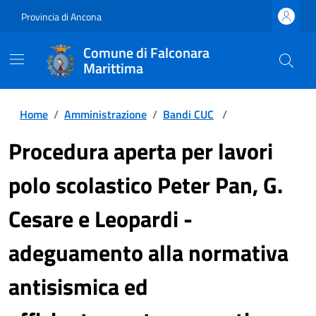
Provincia di Ancona
Comune di Falconara
Marittima
Home
/
Amministrazione
/
Bandi CUC
/
Procedura aperta per lavori
polo scolastico Peter Pan, G.
Cesare e Leopardi -
adeguamento alla normativa
antisismica ed