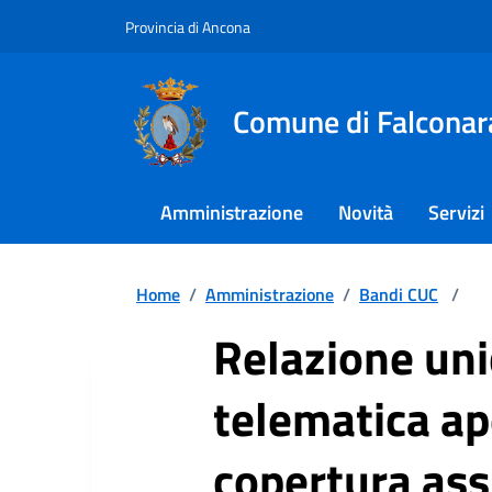
Provincia di Ancona
Comune di Falconar
Amministrazione
Novità
Servizi
Home
/
Amministrazione
/
Bandi CUC
/
Relazione uni
telematica ape
copertura ass