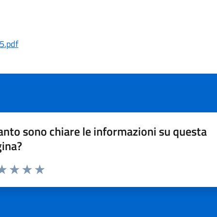
5.pdf
nto sono chiare le informazioni su questa
gina?
da 1 a 5 stelle la pagina
a 1 stelle su 5
aluta 2 stelle su 5
Valuta 3 stelle su 5
Valuta 4 stelle su 5
Valuta 5 stelle su 5