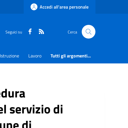
Accedi all'area personale
Faceboook
RSS
Seguici su
Cerca
Istruzione
Lavoro
Tutti gli argomenti...
edura
l servizio di
une di