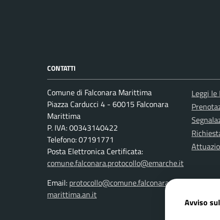
CONTATTI
Comune di Falconara Marittima
Leggi le
Piazza Carducci 4 - 60015 Falconara
Prenota
Marittima
Segnalaz
P. IVA: 00343140422
Richiest
Telefono: 07191771
Attuazi
Posta Elettronica Certificata:
comune.falconara.protocollo@emarche.it
Email:
protocollo@comune.falconara-
marittima.an.it
Avviso sul