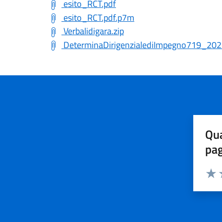
esito_RCT.pdf
esito_RCT.pdf.p7m
Verbalidigara.zip
DeterminaDirigenzialediImpegno719_202
Qua
pa
Valuta 
Valut
V