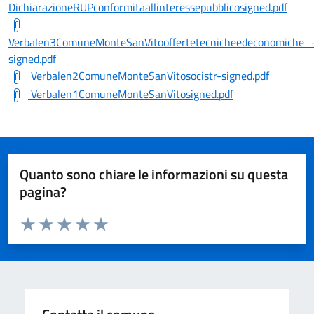
DichiarazioneRUPconformitaallinteressepubblicosigned.pdf
Verbalen3ComuneMonteSanVitooffertetecnicheedeconomiche_
signed.pdf
Verbalen2ComuneMonteSanVitosocistr-signed.pdf
Verbalen1ComuneMonteSanVitosigned.pdf
Quanto sono chiare le informazioni su questa
pagina?
Valuta da 1 a 5 stelle la pagina
Valuta 1 stelle su 5
Valuta 2 stelle su 5
Valuta 3 stelle su 5
Valuta 4 stelle su 5
Valuta 5 stelle su 5