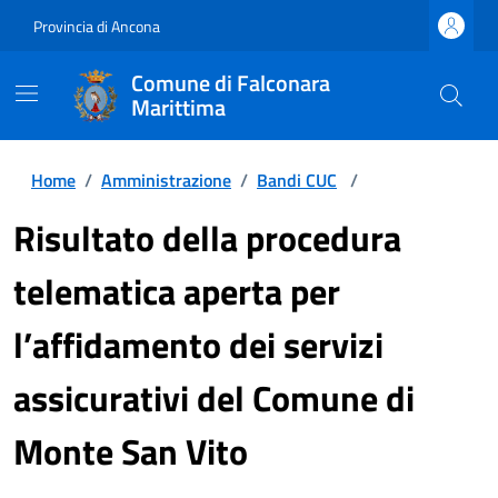
Provincia di Ancona
Comune di Falconara
Marittima
Home
/
Amministrazione
/
Bandi CUC
/
Risultato della procedura
telematica aperta per
l’affidamento dei servizi
assicurativi del Comune di
Monte San Vito