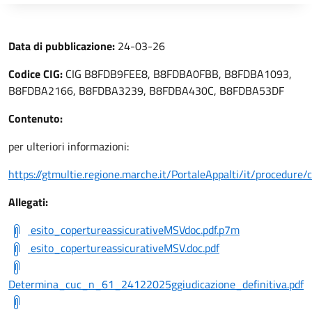
Data di pubblicazione:
24-03-26
Codice CIG:
CIG B8FDB9FEE8, B8FDBA0FBB, B8FDBA1093,
B8FDBA2166, B8FDBA3239, B8FDBA430C, B8FDBA53DF
Contenuto:
per ulteriori informazioni:
https://gtmultie.regione.marche.it/PortaleAppalti/it/procedure
Allegati:
esito_copertureassicurativeMSVdoc.pdf.p7m
esito_copertureassicurativeMSV.doc.pdf
Determina_cuc_n_61_24122025ggiudicazione_definitiva.pdf