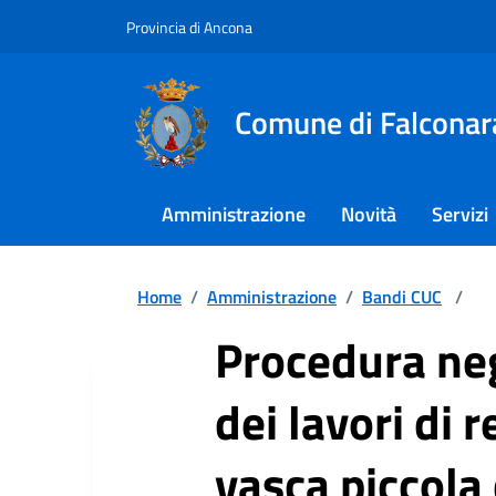
Provincia di Ancona
Comune di Falconar
Amministrazione
Novità
Servizi
Home
/
Amministrazione
/
Bandi CUC
/
Procedura neg
dei lavori di 
vasca piccola