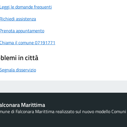
Leggi le domande frequenti
Richiedi assistenza
Prenota appuntamento
Chiama il comune 07191771
blemi in città
Segnala disservizio
alconara Marittima
omune di Falconara Marittima realizzato sul nuovo modello Comuni d