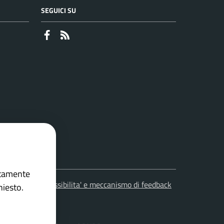
SEGUICI SU
Faceboook
RSS
ettamente
leciti
Accessibilita' e meccanismo di feedback
hiesto.