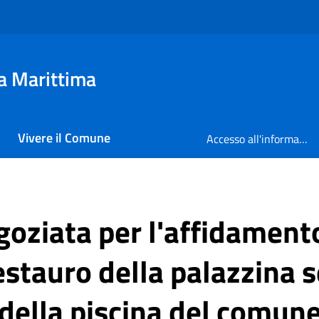
a Marittima
Vivere il Comune
Accesso all'informazione
oziata per l'affidamento
restauro della palazzina s
 della piscina del comune