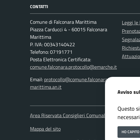
CONTATTI
Comune di Falconara Marittima
Leggi le
Piazza Carducci 4 - 60015 Falconara
Prenota
Marittima
Segnalaz
P. IVA: 00343140422
Richiest
Telefono: 07191771
Attuazi
Posta Elettronica Certificata:
comune.falconara.protocollo@emarche.it
Email:
protocollo@comune.falconara-
marittima.an.it
Avviso sul
Questo si
Area Riservata Consiglieri Comunali
Area Ris
necessari
Mappa del sito
HO CAPITO