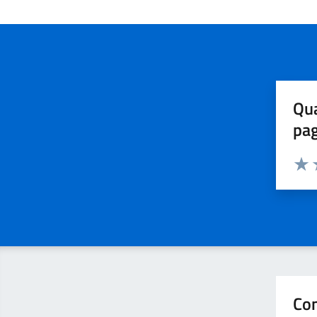
Qua
pa
Valuta 
Valut
V
Con