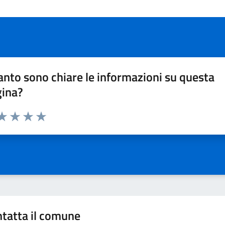
nto sono chiare le informazioni su questa
gina?
da 1 a 5 stelle la pagina
a 1 stelle su 5
aluta 2 stelle su 5
Valuta 3 stelle su 5
Valuta 4 stelle su 5
Valuta 5 stelle su 5
tatta il comune