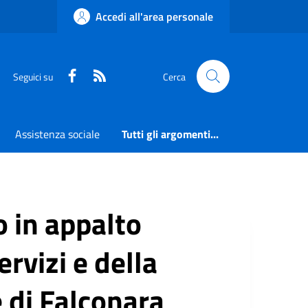
Accedi all'area personale
Faceboook
RSS
Seguici su
Cerca
Assistenza sociale
Tutti gli argomenti...
 in appalto
ervizi e della
 di Falconara