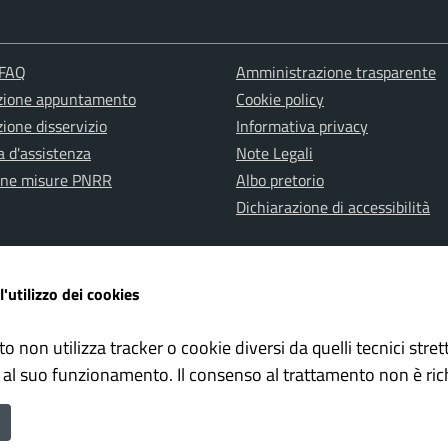
 FAQ
Amministrazione trasparente
zione appuntamento
Cookie policy
ione disservizio
Informativa privacy
a d'assistenza
Note Legali
one misure PNRR
Albo pretorio
Dichiarazione di accessibilità
l'utilizzo dei cookies
to non utilizza tracker o cookie diversi da quelli tecnici str
ervata Polizia Locale
Whistleblowing – Segnalazioni il
 al suo funzionamento. Il consenso al trattamento non è ric