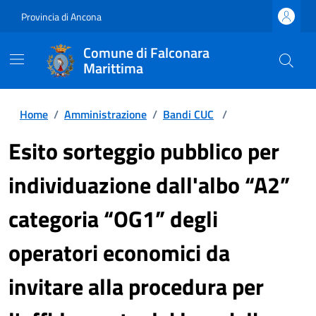
Provincia di Ancona
Comune di Falconara
Marittima
Home
/
Amministrazione
/
Bandi CUC
/
Esito sorteggio pubblico per
individuazione dall'albo “A2”
categoria “OG1” degli
operatori economici da
invitare alla procedura per