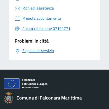
Richiedi assistenza
Prenota appuntamento
Chiama il comune 07191771
Problemi in città
Segnala disservizio
Comune di Falconara Marittima