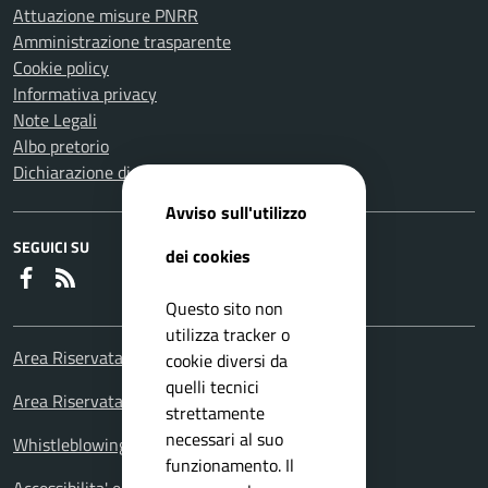
Attuazione misure PNRR
Amministrazione trasparente
Cookie policy
Informativa privacy
Note Legali
Albo pretorio
Dichiarazione di accessibilità
Avviso sull'utilizzo
SEGUICI SU
dei cookies
Faceboook
RSS
Questo sito non
utilizza tracker o
Area Riservata Consiglieri Comunali
cookie diversi da
quelli tecnici
Area Riservata Polizia Locale
strettamente
necessari al suo
Whistleblowing – Segnalazioni illeciti
funzionamento. Il