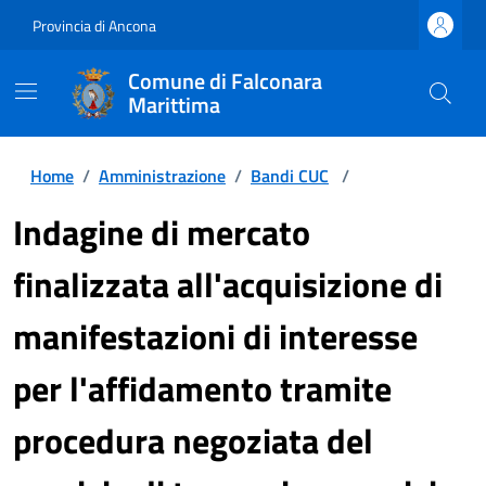
Provincia di Ancona
Comune di Falconara
Marittima
Home
/
Amministrazione
/
Bandi CUC
/
Indagine di mercato
finalizzata all'acquisizione di
manifestazioni di interesse
per l'affidamento tramite
procedura negoziata del