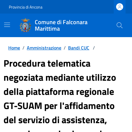
Provincia di Ancona
Comune di Falconara
Marittima
Home
/
Amministrazione
/
Bandi CUC
/
Procedura telematica
negoziata mediante utilizzo
della piattaforma regionale
GT-SUAM per l'affidamento
del servizio di assistenza,