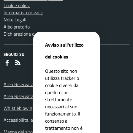
Cookie policy
Informativa privacy
Note Legali
Albo pretorio
Dichiarazione di accessibilità
Avviso sull'utilizzo
SEGUICI SU
dei cookies
Faceboook
RSS
Questo sito non
utilizza tracker o
Area Riservata Consiglieri Comunali
cookie diversi da
quelli tecnici
Area Riservata Polizia Locale
strettamente
necessari al suo
Whistleblowing – Segnalazioni illeciti
funzionamento. Il
Accessibilita' e meccanismo di feedback
consenso al
trattamento non è
Mappa del sito