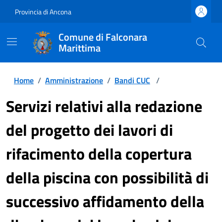
Provincia di Ancona
Comune di Falconara
Marittima
Home
/
Amministrazione
/
Bandi CUC
/
Servizi relativi alla redazione
del progetto dei lavori di
rifacimento della copertura
della piscina con possibilità di
successivo affidamento della