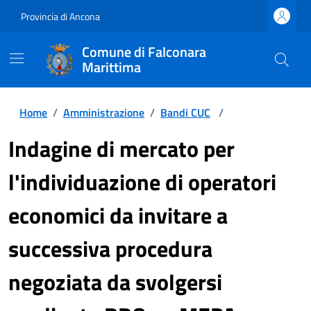
Provincia di Ancona
Comune di Falconara
Marittima
Home
/
Amministrazione
/
Bandi CUC
/
Indagine di mercato per
l'individuazione di operatori
economici da invitare a
successiva procedura
negoziata da svolgersi