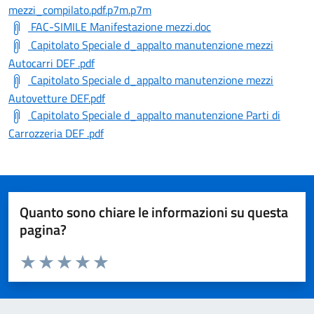
mezzi_compilato.pdf.p7m.p7m
FAC-SIMILE Manifestazione mezzi.doc
Capitolato Speciale d_appalto manutenzione mezzi
Autocarri DEF .pdf
Capitolato Speciale d_appalto manutenzione mezzi
Autovetture DEF.pdf
Capitolato Speciale d_appalto manutenzione Parti di
Carrozzeria DEF .pdf
Quanto sono chiare le informazioni su questa
pagina?
Valuta da 1 a 5 stelle la pagina
Valuta 1 stelle su 5
Valuta 2 stelle su 5
Valuta 3 stelle su 5
Valuta 4 stelle su 5
Valuta 5 stelle su 5