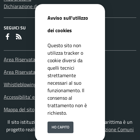
Dichiarazione di accessibilità
Avviso sull'utilizzo
SEGUICI SU
dei cookies
Faceboook
RSS
Questo sito non
utilizza tracker o
Area Riservata Consiglieri Comunali
cookie diversi da
quelli tecnici
Area Riservata Polizia Locale
strettamente
necessari al suo
Whistleblowing – Segnalazioni illeciti
funzionamento. Il
Accessibilita' e meccanismo di feedback
consenso al
trattamento non è
Mappa del sito
richiesto.
Il sito istituzionale del Comune di Falconara Marittima è un
HO CAPITO
progetto realizzato da
ISWEB S.p.A.
con la
Soluzione Comuni
PNRR