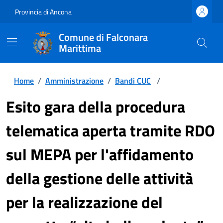
Provincia di Ancona
Comune di Falconara
Marittima
Home
/
Amministrazione
/
Bandi CUC
/
Esito gara della procedura
telematica aperta tramite RDO
sul MEPA per l'affidamento
della gestione delle attività
per la realizzazione del